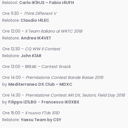
Relatori:
Carlo IK1HJS – Fabio I4UFH
Ore 11:30 –
Think Different V
Relatore:
Claudio I4LEC
Ore 12:00 –
Il Team Italiano al WRTC 2018
Relatore:
Andrea IK4VET
Ore 12:30 –
CQ WW il Contest
Relatore:
John K1AR
Ore 13:00 – BREAK – Contest Snack
Ore 14:00 –
Premiazione Contest Bande Basse 2019
by
Mediterraneo DX Club – MDXC
Ore 14:30 –
Premiazione Contest ARI DX, Sezioni, Field Day 2018
by
Filippo IZ1LBG
–
Francesco IK0XBX
Ore 15:00 –
Il nuovo FTdx 101D
Relatore:
Yaesu Team by CSY