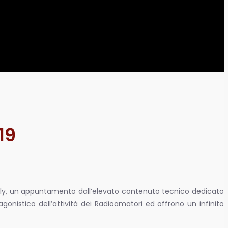
19
y Italy, un appuntamento dall’elevato contenuto tecnico dedicato
gonistico dell’attività dei Radioamatori ed offrono un infinito