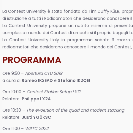
La Contest University è stata fondata da Tim Duffy K3LR, propri
di istruzione a tutti i Radioamatori che desiderano conoscere 
La Contest University propone un nutrito insieme di presenta
complesso mondo dei Contest di arricchirsi il proprio bagagli t
La Contest University Italy in programma sabato 9 marzo nel
radioamatori che desiderano conoscere il mondo dei Contest, c
PROGRAMMA
Ore 9:50 –
Apertura CTU 2019
a cura di
Romeo IK2EAD
e
Stefano IK2QEI
Ore 10:00 –
Contest Station Setup LX7I
Relatore:
Philippe LX2A
Ore 10:30 –
The evolution of the quad and modern stacking
Relatore:
Justin G0KSC
Ore 11:00 –
WRTC 2022