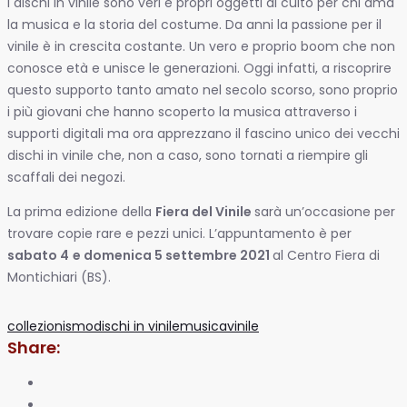
I dischi in vinile sono veri e propri oggetti di culto per chi ama
la musica e la storia del costume. Da anni la passione per il
vinile è in crescita costante. Un vero e proprio boom che non
conosce età e unisce le generazioni. Oggi infatti, a riscoprire
questo supporto tanto amato nel secolo scorso, sono proprio
i più giovani che hanno scoperto la musica attraverso i
supporti digitali ma ora apprezzano il fascino unico dei vecchi
dischi in vinile che, non a caso, sono tornati a riempire gli
scaffali dei negozi.
La prima edizione della
Fiera del Vinile
sarà un’occasione per
trovare copie rare e pezzi unici. L’appuntamento è per
sabato 4
e domenica 5 settembre 2021
al Centro Fiera di
Montichiari (BS).
collezionismo
dischi in vinile
musica
vinile
Share: