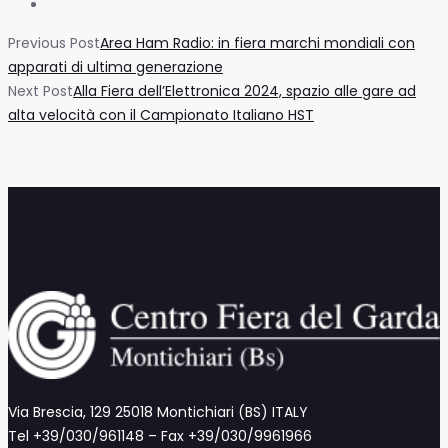
Previous Post
Area Ham Radio: in fiera marchi mondiali con
apparati di ultima generazione
Next Post
Alla Fiera dell’Elettronica 2024, spazio alle gare ad
alta velocità con il Campionato Italiano HST
Via Brescia, 129 25018 Montichiari (BS) ITALY
Tel +39/030/961148 – Fax +39/030/9961966